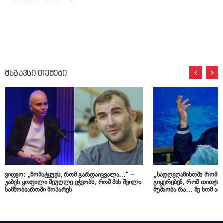
მსგავსი თემები
ვიდეო: „მომატყუეს, რომ გარდაიცვალა…“ –
„სადღეღამისოში რომ შ
კაბუს ყოფილი მეუღლე ეჭვობს, რომ მას შვილი
გიყურებენ, რომ თითქოს 
სამშობიაროში მოპარეს
მუშაობა რა… მე ხომ არ 
იმუშავეო, რატომ მეჭყან
გამარჯობა მითხარი რა!“
(კაბუ)