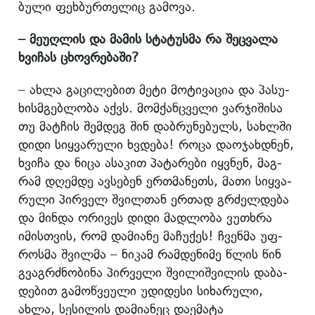
ბუ­ლი ფეხ­ბურ­თე­ლიც გა­მო­ვა.
– მე­უღ­ლის და მა­მის სტა­ტუს­მა რა შეც­ვა­ლა
ხვი­ჩას ცხოვ­რე­ბა­ში?
– ახლა გა­ცი­ლე­ბით მეტი მო­ტი­ვა­ცია და პა­სუ­
ხის­მგებ­ლო­ბა აქვს. მომ­ქან­ცვე­ლი ვარ­ჯი­ში­სა
თუ მატ­ჩის შემ­დეგ შინ დაბ­რუ­ნე­ბულს, სახ­ლში
დიდი სიყ­ვა­რუ­ლი ხვდე­ბა! როცა და­ო­ჯახ­დნენ,
ხვი­ჩა და ნიცა ასა­კით პა­ტა­რე­ბი იყ­ვნენ, მაგ­
რამ დღემ­დე ავ­სე­ბენ ერ­თმა­ნეთს, მათი სიყ­ვა­
რუ­ლი პირ­ველ შვილ­თან ერ­თად გრძელ­დე­ბა
და მინ­და ორი­ვეს დიდი მად­ლო­ბა ვუ­თხრა
იმის­თვის, რომ და­მი­ა­ნე მა­ჩუ­ქეს! ჩვენ­მა უფ­
როს­მა შვილ­მა – ნი­კამ რამ­დე­ნი­მე წლის წინ
გვაგ­რძნო­ბი­ნა პირ­ვე­ლი შვი­ლიშ­ვი­ლის და­ბა­
დე­ბით გა­მოწ­ვე­უ­ლი უდი­დე­სი სი­ხა­რუ­ლი,
ახლა, სე­სი­ლის და­მი­ა­ნეც და­ე­მა­ტა