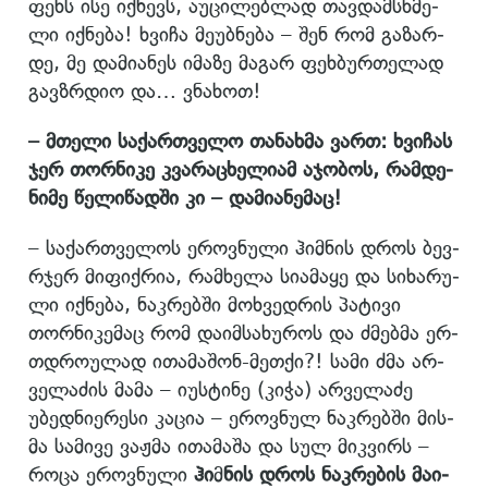
ფეხს ისე იქ­ნევს, აუ­ცი­ლებ­ლად თავ­დამ­სხმე­
ლი იქ­ნე­ბა! ხვი­ჩა მე­უბ­ნე­ბა – შენ რომ გა­ზარ­
დე, მე და­მი­ა­ნეს იმა­ზე მა­გარ ფეხ­ბურ­თე­ლად
გავზრდიო და… ვნა­ხოთ!
– მთე­ლი სა­ქარ­თვე­ლო თა­ნახ­მა ვართ: ხვი­ჩას
ჯერ თორ­ნი­კე კვა­რა­ცხე­ლი­ამ აჯო­ბოს, რამ­დე­
ნი­მე წე­ლი­წად­ში კი – და­მი­ა­ნე­მაც!
– სა­ქარ­თვე­ლოს ეროვ­ნუ­ლი ჰიმ­ნის დროს ბევ­
რჯერ მი­ფიქ­რია, რამ­ხე­ლა სი­ა­მა­ყე და სი­ხა­რუ­
ლი იქ­ნე­ბა, ნაკ­რებ­ში მოხ­ვედ­რის პა­ტი­ვი
თორ­ნი­კე­მაც რომ და­იმ­სა­ხუ­როს და ძმებ­მა ერ­
თდრო­უ­ლად ითა­მა­შონ-მეთ­ქი?! სამი ძმა არ­
ვე­ლა­ძის მამა – იუს­ტი­ნე (კიჭა) არ­ვე­ლა­ძე
უბედ­ნი­ე­რე­სი კა­ცია – ეროვ­ნულ ნაკ­რებ­ში მის­
მა სა­მი­ვე ვაჟ­მა ითა­მა­შა და სულ მიკ­ვირს –
როცა ეროვ­ნუ­ლი
ჰი
მ
ნის დროს ნაკ­რე­ბის მა­ი­