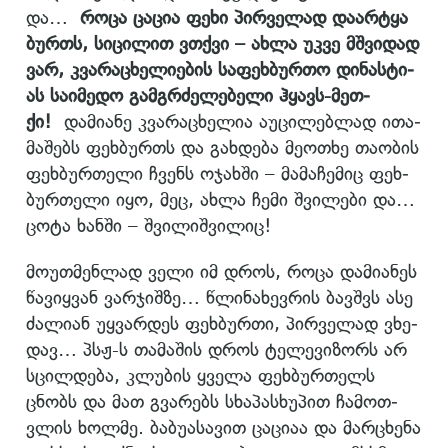
და…
როცა ცა­ცია ფეხი პირ­ვე­ლად და­არ­ტყა
ბურთს, სი­ცი­ლით ვთქვი – ახლა უკვე მშვი­დად
ვარ, კვა­რა­ცხე­ლი­ე­ბის სა­ფეხ­ბურ­თო დი­ნას­ტი­
ას სა­ი­მე­დო გამ­გრძე­ლე­ბე­ლი ჰყავს-მეთ­
ქი!
და­მი­ა­ნე კვა­რა­ცხე­ლია აუ­ცი­ლებ­ლად ითა­
მა­შებს ფეხ­ბურთს და გახ­დე­ბა მე­ო­თხე თა­ო­ბის
ფეხ­ბურ­თე­ლი ჩვენს ოჯახ­ში – მა­მა­ჩე­მიც ფეხ­
ბურ­თე­ლი იყო, მეც, ახლა ჩემი შვი­ლე­ბი და…
ცოტა ხან­ში – შვი­ლიშ­ვი­ლიც!
მო­უთ­მენ­ლად ველი იმ დროს, როცა და­მი­ა­ნეს
წა­ვიყ­ვან ვარ­ჯიშ­ზე… წლი­ნა­ხევ­რის ბავ­შვს ასე
ძა­ლი­ან უყ­ვარ­დეს ფეხ­ბურ­თი, პირ­ვე­ლად ვხე­
დავ… პსჟ-ს თა­მა­შის დროს ტე­ლე­ვი­ზორს არ
სცილ­დე­ბა, კლუ­ბის ყვე­ლა ფეხ­ბურ­თელს
ცნობს და მათ გვა­რებს სხა­პას­ხუ­პით ჩა­მოთ­
ვლის ხოლ­მე. ბა­ბუ­ა­სა­ვით ცა­ცი­აა და მარ­ცხე­ნა