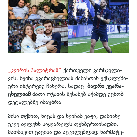
„კვი­რის პა­ლიტ­რამ“
ქარ­თვე­ლი ვარ­სკვლა­
ვის, ხვი­ჩა კვა­რა­ცხე­ლი­ას მა­მას­თან ექ­სკლუ­ზი­
უ­რი ინ­ტერ­ვიუ ჩა­წე­რა, სა­დაც
ბად­რი კვა­რა­
ცხე­ლი­ამ
მათი ოჯა­ხის შე­სა­ხებ აქამ­დე უც­ნობ
დე­ტა­ლებ­ზე ისა­უბ­რა.
მისი თქმით, ნი­ცას და ხვი­ჩას ვაჟი, და­მი­ა­ნე
უკვე ავ­ლენს სიყ­ვა­რულს ფეხ­ბურ­თი­სად­მი,
მათ­სა­ვით ცა­ცი­აა და აუ­ცი­ლებ­ლად წარ­მა­ტე­