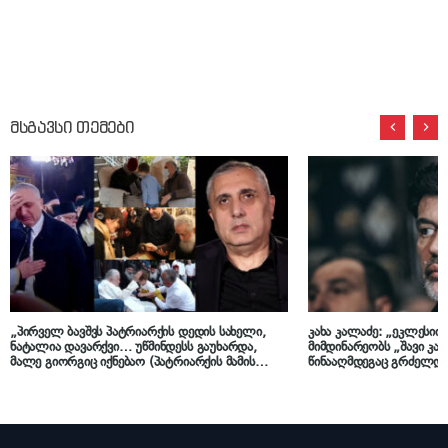
მსგავსი თემები
„პირველ ბავშვს პატრიარქის დედის სახელი,
კახა კალაძე: „ეკლესიის
ნატალია დავარქვი… უწმინდესს გაუხარდა,
მიმდინარეობს „შავი კამ
მალე გიორგიც იქნებაო (პატრიარქის მამის
წინააღმდეგაც გრძელდე
სახელი) და ზუსტად 1 წლის შემდეგ დაიბადა
დამოკიდებულება“
გიორგი…“ – რა გაიხსენა ილია II დაცვის
უფროსმა, ვანო კობაიძემ „იმედის“ ეთერში