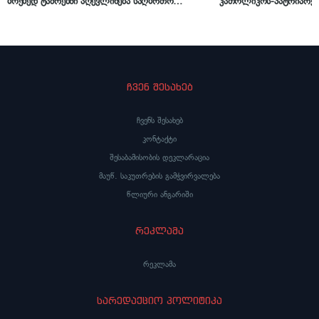
მოქმედ ტაძრებში აღევლინება საღმრთო
კათოლიკოს-პატრიარქ ი
ლიტურგია და პანაშვიდები ომში დაღუპულთა
მოსახსენიებელ პანაშვი
სულების საოხად
საქართველოს საპატრი
ავრცელებს
ჩვენ შესახებ
ჩვენს შესახებ
კონტაქტი
შესაბამისობის დეკლარაცია
მაუწ. საკუთრების გამჭვირვალება
წლიური ანგარიში
რეკლამა
რეკლამა
სარედაქციო პოლიტიკა