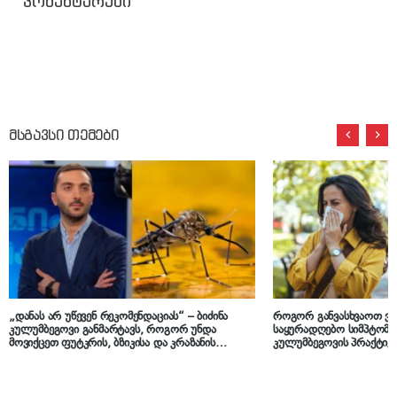
კომენტარები
მსგავსი თემები
„დანას არ უწევენ რეკომენდაციას“ – ბიძინა
როგორ განვასხვაოთ ვი
კულუმბეგოვი განმარტავს, როგორ უნდა
საყურადღებო სიმპტომებ
მოვიქცეთ ფუტკრის, ბზიკისა და კრაზანის
კულუმბეგოვის პრაქტიკ
ნაკბენის დროს