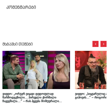
კომენტარები
მსგავსი თემები
ვიდეო: „ორჯერ ვიყავი დედოფლად
ვიდეო: „სიყვარულიც არ
წარმოდგენილი… პირველი ქორწილი
გიპოვის…“ – როგორი ც
ჩაგვეშალა…“ – რას ჰყვება მომღერალი
ლალიტა ლომთაძე საკუთარ ქორწინებაზე