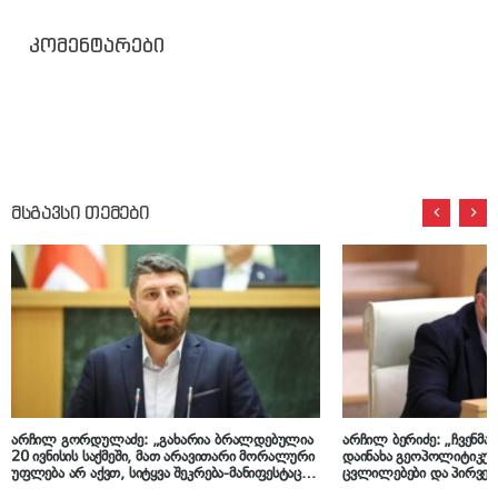
კომენტარები
მსგავსი თემები
არჩილ გორდულაძე: „გახარია ბრალდებულია
არჩილ ბერიძე: „ჩვენმ
20 ივნისის საქმეში, მათ არავითარი მორალური
დაინახა გეოპოლიტიკურ
უფლება არ აქვთ, სიტყვა შეკრება-მანიფესტაცია
ცვლილებები და პირველ
ახსენონ, გამომდინარე სტრასბურგის
ჩინეთთან სტრატეგიული