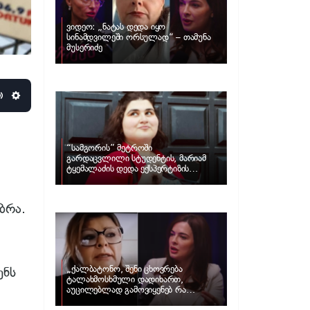
ვიდეო: „ნატას დედა იყო
სინამდვილეში ორსულად“ – თამუნა
მუსერიძე
Mute
Settings
“სამგორის” მეტროში
გარდაცვლილი სტუდენტის, მარიამ
ტყემალაძის დედა ექსპერტიზის
პასუხს აქვეყნებს – რა გახდა გოგონას
გარდაცვალების მიზეზი?
ბრა.
„ქალბატონო, შენი ცხოვრება
ენს
ტალახმოსხმული დადიხართ,
აუცილებლად გამოვიყენებ რა
ინფორმაციაც მაქვს“… – რა