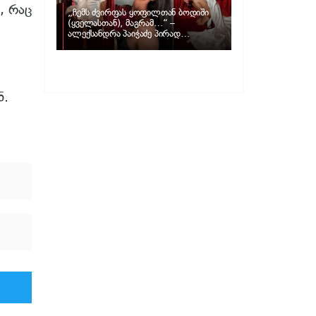
, რაც
„ჩემს ძვირფას ყოფილთან ბოდიში
(ყველასთან), მაგრამ…“ –
ალექსანდრა პაიჭაძე პირად
ცხოვრებაზე
ნ.