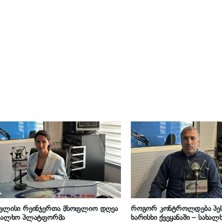
ივლისი რეინჯერთა მსოფლიო დღეა
როგორ კონტროლდება პეს
ახალხო პლატფორმა
ხარისხი ქვეყანაში – სახალ