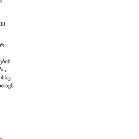
ა
ვე
ერ
ების
ბა,
ლსაც
რთავს