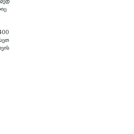
ამედ
ლიც
400
სეთ
თვის