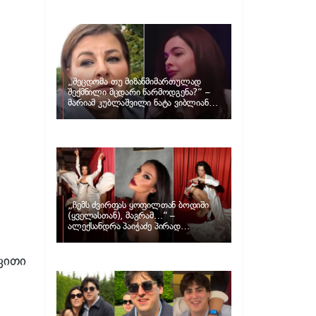
განცხადებას ავრცელებს ნატა
ვიბლიანი და როგორ პასუხობს მას
მარიამ კუბლაშვილი
„შეცდომა თუ მიზანმიმართულად
შექმნილი მცდარი წარმოდგენა?“ –
მარიამ კუბლაშვილი ნატა ვიბლიანის
საქმეზე ვიდეომიმართვას ავრცელებს
„ჩემს ძვირფას ყოფილთან ბოდიში
(ყველასთან), მაგრამ…“ –
ალექსანდრა პაიჭაძე პირად
ცხოვრებაზე
ვითი