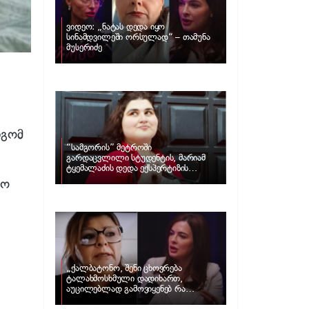
ვიდეო: „ნატას დედა იყო
სინამდვილეში ორსულად“ – თამუნა
მუსერიძე
დგომ
“სამგორის” მეტროში
.
გარდაცვლილი სტუდენტის, მარიამ
ტყემალაძის დედა ექსპერტიზის
პასუხს აქვეყნებს – რა გახდა გოგონას
ლო
გარდაცვალების მიზეზი?
„ქალბატონო, შენი ცხოვრება
ტალახმოსხმული დადიხართ,
აუცილებლად გამოვიყენებ რა
ინფორმაციაც მაქვს“… – რა