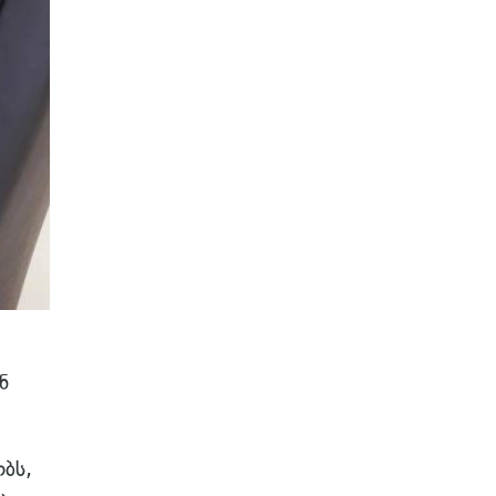
ნ
ბს,