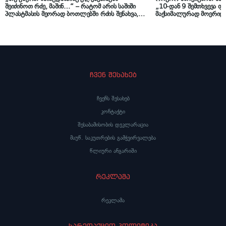
შეიძინოთ რძე, მაშინ…“ – რატომ არის საშიში
„10-დან 9 შემთხვევა ფ
პლასტმასის მეორად ბოთლებში რძის შენახვა,
მაქსიმალურად მოერიდ
ტრანსპორტირება და რეალიზაცია, სურსათის
დამზადებულ კონსერვებ
უვნებლობის სპეციალისტის განმარტება
ბოტულიზმის შესახებ უ
ჩვენ შესახებ
ჩვენს შესახებ
კონტაქტი
შესაბამისობის დეკლარაცია
მაუწ. საკუთრების გამჭვირვალება
წლიური ანგარიში
რეკლამა
რეკლამა
სარედაქციო პოლიტიკა