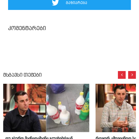
გაზიარება
კომენტარები
მსგავსი თემები
„თუ გსურთ მაინცდამაინც გლეხებისგან
როგორ ამოვიცნოთ სას