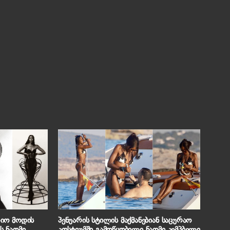
იო მოდის
პენუარის სტილის მაქმანებიან საცურაო
 ნაომი
კოსტიუმში გამოწყობილი ნაომი კემპბელი