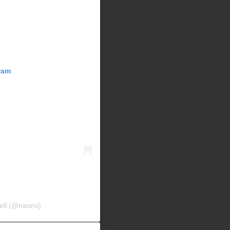
ram
ell (@naomi)