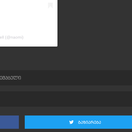
ell (@naomi)
კემპბელი
გაზიარება