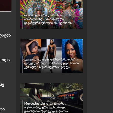
რიანას ეპიკური დაბრუნება
ბარბადოსზე – კრისტალები,
გიგანტური ფრთები და ფურორი
კარნავალზე
ლავმა
ბოდა.
„დედოფალი თბილისში ჩამოდის!“ –
ლეგენდარული სუპერმოდელი ნაომი
კემპბელი საქართველოს ეწვევა
სე
Mercedes-Benz-მა აღიარა –
ავტომობილებში სენსორული
ლი
ეკრანებით ზედმეტად გაერთო