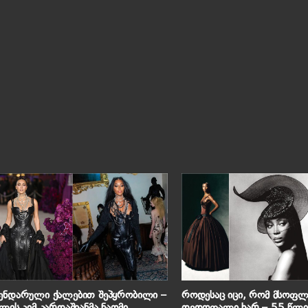
ენდარული ქალებით შეპყრობილი –
როდესაც იცი, რომ მსოფლ
ლის კიმ კარდაშიანმა ნაომი
დედოფალი ხარ – 55 წლის