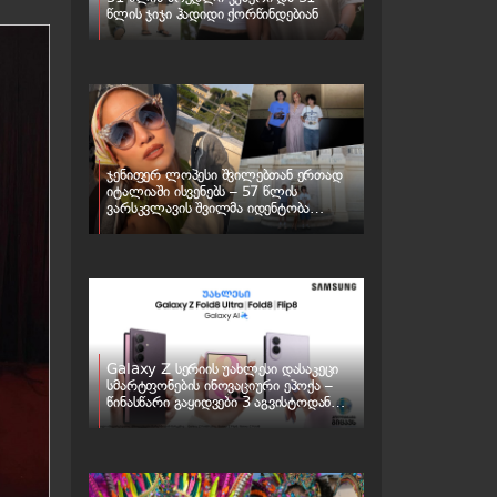
წლის ჯიჯი ჰადიდი ქორწინდებიან
ჯენიფერ ლოპესი შვილებთან ერთად
იტალიაში ისვენებს – 57 წლის
ვარსკვლავის შვილმა იდენტობა
შეიცვალა
Galaxy Z სერიის უახლესი დასაკეცი
სმარტფონების ინოვაციური ეპოქა –
წინასწარი გაყიდვები 3 აგვისტოდან
იწყება