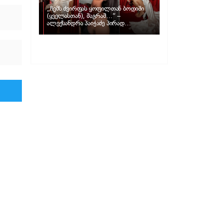
„ჩემს ძვირფას ყოფილთან ბოდიში
(ყველასთან), მაგრამ…“ –
ალექსანდრა პაიჭაძე პირად
ცხოვრებაზე