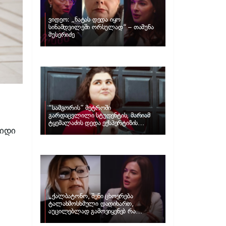
ვიდეო: „ნატას დედა იყო
სინამდვილეში ორსულად“ – თამუნა
მუსერიძე
“სამგორის” მეტროში
გარდაცვლილი სტუდენტის, მარიამ
ტყემალაძის დედა ექსპერტიზის
დიდი
პასუხს აქვეყნებს – რა გახდა გოგონას
გარდაცვალების მიზეზი?
„ქალბატონო, შენი ცხოვრება
ტალახმოსხმული დადიხართ,
აუცილებლად გამოვიყენებ რა
ინფორმაციაც მაქვს“… – რა