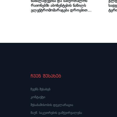
ნაძალადევისა და საბურთალოს
გლდა
რაიონებში აბონენტების ნაწილს
სადგ
ელექტრომომარაგება დროებით
ტერ
შეეზღუდება
პარკ
ჩვენ შესახებ
ჩვენს შესახებ
კონტაქტი
შესაბამისობის დეკლარაცია
მაუწ. საკუთრების გამჭვირვალება