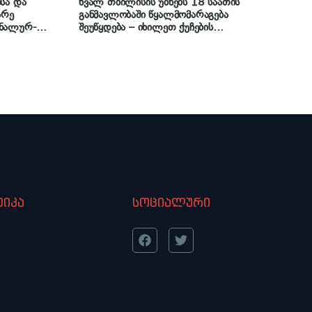
სა და
ხვალ თბილისის უბნებს 18 საათის
არე
განმავლობაში წყალმომარაგება
ონალურ-
შეუწყდება – იხილეთ ქუჩების
ოქმედდა
ჩამონათვალი
იკა
სოციალური