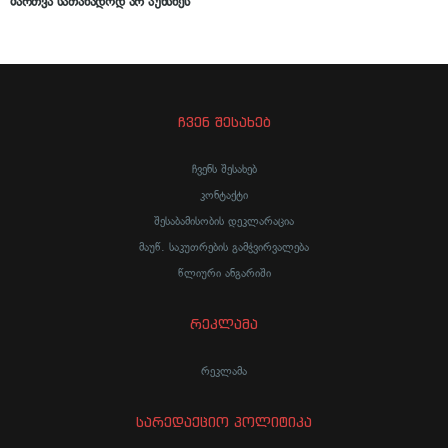
მართვა სათანადოდ არ აუხსნეს
ჩვენ შესახებ
ჩვენს შესახებ
კონტაქტი
შესაბამისობის დეკლარაცია
მაუწ. საკუთრების გამჭვირვალება
წლიური ანგარიში
რეკლამა
რეკლამა
სარედაქციო პოლიტიკა