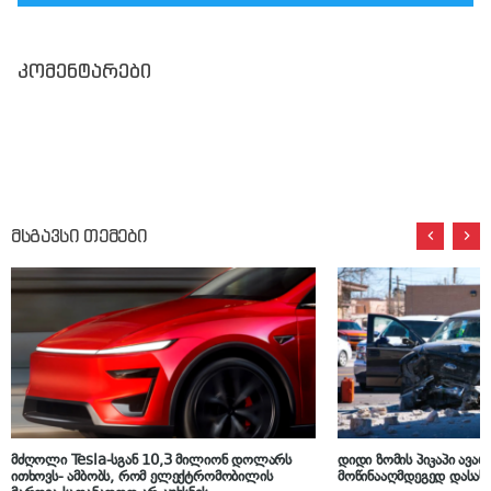
კომენტარები
მსგავსი თემები
მძღოლი Tesla-სგან 10,3 მილიონ დოლარს
დიდი ზომის პიკაპი ავარ
ითხოვს- ამბობს, რომ ელექტრომობილის
მოწინააღმდეგედ დასა