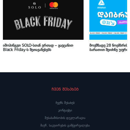
იშოპინგეთ SOLO-სთან ერთად – გაეცანით
მოემზადე 28 ნოემბრისთ
Black Friday-ს შეთავაზებებს
ბარათით შეიძინე უფრო 
ჩვენ შესახებ
ჩვენს შესახებ
კონტაქტი
შესაბამისობის დეკლარაცია
მაუწ. საკუთრების გამჭვირვალება