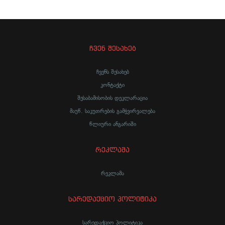
ჩვენ შესახებ
ჩვენს შესახებ
კონტაქტი
შესაბამისობის დეკლარაცია
მაუწ. საკუთრების გამჭვირვალება
წლიური ანგარიში
რეკლამა
რეკლამა
სარედაქციო პოლიტიკა
სარედაქციო პოლიტიკა