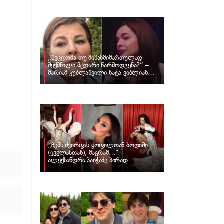
განცხადებას ავრცელებს ნატა
ვიბლიანი და როგორ პასუხობს მას
მარიამ კუბლაშვილი
„შეცდომა თუ მიზანმიმართულად
შექმნილი მცდარი წარმოდგენა?“ –
მარიამ კუბლაშვილი ნატა ვიბლიანის
საქმეზე ვიდეომიმართვას ავრცელებს
„ჩემს ძვირფას ყოფილთან ბოდიში
(ყველასთან), მაგრამ…“ –
ალექსანდრა პაიჭაძე პირად
ცხოვრებაზე