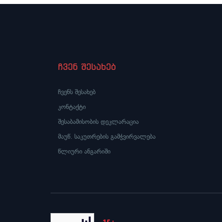
ჩვენ შესახებ
ჩვენს შესახებ
კონტაქტი
შესაბამისობის დეკლარაცია
მაუწ. საკუთრების გამჭვირვალება
წლიური ანგარიში