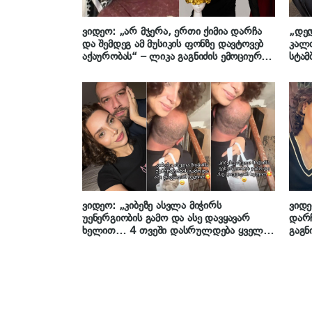
ვიდეო: „არ მჯერა, ერთი ქიმია დარჩა
„დე
და შემდეგ ამ მუსიკის ფონზე დავტოვებ
კალ
აქაურობას“ – ლიკა გაგნიძის ემოციური
სტა
პოსტი
ჩაივ
რომე
ემზა
განც
ვიდეო: „კიბეზე ასვლა მიჭირს
ვიდე
უენერგიობის გამო და ასე დავყავარ
დარჩ
ხელით… 4 თვეში დასრულდება ყველა
გაგნ
სირთულე ღმერთის წყალობით“ – ლიკა
გაგნიძე მეუღლესთან ერთად
გადაღებულ კადრებს გვიზიარებს