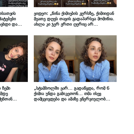
ისათვის
ვიდეო: „წინა ქიმიების კურსზე, ქიმიიდან
ატებები
მეათე დღეს თავის გადაპარსვა მომიწია.
ავხდი და
ახლა კი ჯერ ერთი ღერიც არ
დასხმა, ახლა
ჩამომვარდნია“ – ლიკა გაგნიძე ვიდეოს
 თავს რომ
გვიზიარებს
ა გაგნიძე
 ჩემი
„სტამბოლში ვარ… გადაწყდა, რომ 6
ამდე
ქიმია უნდა გამიკეთონ… თმა ისევ
შენთან
დამცვივდება და ამაზე ვნერვიულობ
ახლა ყველაზე მეტად“ – ლიკა გაგნიძე
თურქეთიდან ვიდეომიმართვას
ავრცელებს