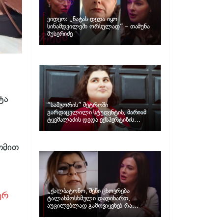
ვიდეო: „ნატას დედა იყო
სინამდვილეში ორსულად“ – თამუნა
მუსერიძე
ტა
“სამგორის” მეტროში
გარდაცვლილი სტუდენტის, მარიამ
ტყემალაძის დედა ექსპერტიზის
პასუხს აქვეყნებს – რა გახდა გოგონას
გარდაცვალების მიზეზი?
თმით
„ქალბატონო, შენი ცხოვრება
ერ
ტალახმოსხმული დადიხართ,
აუცილებლად გამოვიყენებ რა
ინფორმაციაც მაქვს“… – რა