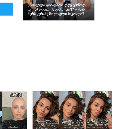
„პირველი დაბადების დღე უშენოდ
დე, ამ ღიმილის გამო დე?!“ – რას
წერს ვერაზე მოკლული ნიკოლოზ
ღუნაშვილის დედა