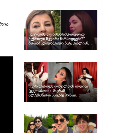
განცხადებას ავრცელებს ნატა
ვიბლიანი და როგორ პასუხობს მას
მარიამ კუბლაშვილი
რია
„შეცდომა თუ მიზანმიმართულად
შექმნილი მცდარი წარმოდგენა?“ –
მარიამ კუბლაშვილი ნატა ვიბლიანის
საქმეზე ვიდეომიმართვას ავრცელებს
„ჩემს ძვირფას ყოფილთან ბოდიში
(ყველასთან), მაგრამ…“ –
ალექსანდრა პაიჭაძე პირად
ცხოვრებაზე