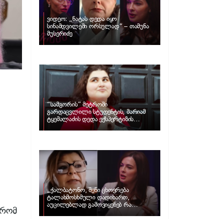
ვიდეო: „ნატას დედა იყო
სინამდვილეში ორსულად“ – თამუნა
მუსერიძე
“სამგორის” მეტროში
გარდაცვლილი სტუდენტის, მარიამ
ტყემალაძის დედა ექსპერტიზის
პასუხს აქვეყნებს – რა გახდა გოგონას
გარდაცვალების მიზეზი?
„ქალბატონო, შენი ცხოვრება
ტალახმოსხმული დადიხართ,
აუცილებლად გამოვიყენებ რა
 რომ
ინფორმაციაც მაქვს“… – რა