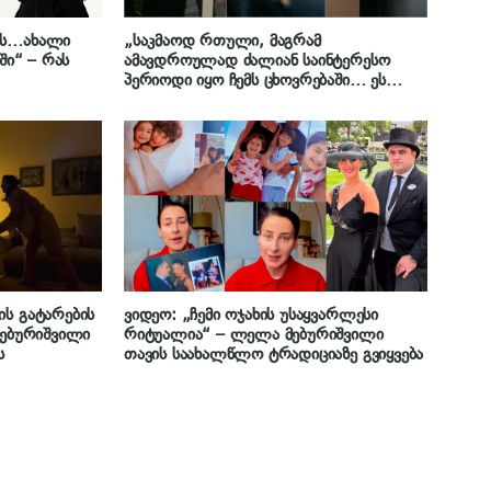
ვს…ახალი
„საკმაოდ რთული, მაგრამ
ში“ – რას
ამავდროულად ძალიან საინტერესო
პერიოდი იყო ჩემს ცხოვრებაში… ეს
კადრები დღემდე მახსენებს, რატომ
ღირდა ეს ყველაფერი…“ – რა კადრებს
ავრცელებს ლელა მებურიშვილი
ის გატარების
ვიდეო: „ჩემი ოჯახის უსაყვარლესი
მებურიშვილი
რიტუალია“ – ლელა მებურიშვილი
ს
თავის საახალწლო ტრადიციაზე გვიყვება