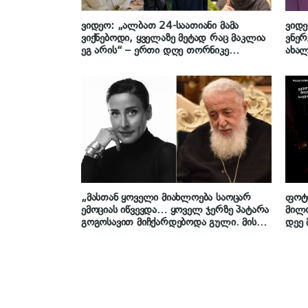
ვიდეო: „ალბათ 24-საათიანი მამა
ვიდე
ვიქნებოდი, ყველაზე მეტად რაც მაკლია
ვნერ
ეგ არის“ – ერთი დღე თორნიკე
ახალ
შენგელიასთან ერთად: როგორია მისი
მებუ
ცხოვრება ბარსელონაში
„მასთან ყოველი მიახლოება საოცარ
ფოტო
ემოციას იწვევდა… ყოველ ჯერზე პატარა
მილო
გოგოსავით მიჩქარდებოდა გული. მისგან
დეე 
მოდიოდა განსაკუთრებული სიმშვიდე,
გულ
სითბო და ძალა“ – ლელა მებურიშვილი
ილია მეორეზე