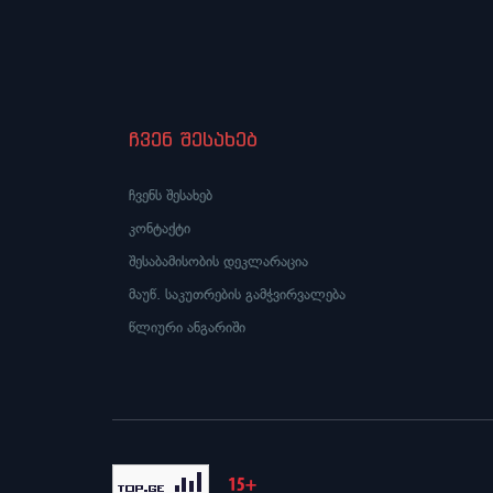
ჩვენ შესახებ
ჩვენს შესახებ
კონტაქტი
შესაბამისობის დეკლარაცია
მაუწ. საკუთრების გამჭვირვალება
წლიური ანგარიში