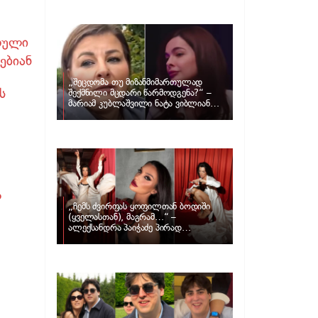
განცხადებას ავრცელებს ნატა
ვიბლიანი და როგორ პასუხობს მას
მარიამ კუბლაშვილი
რული
ებიან
„შეცდომა თუ მიზანმიმართულად
ს
შექმნილი მცდარი წარმოდგენა?“ –
მარიამ კუბლაშვილი ნატა ვიბლიანის
საქმეზე ვიდეომიმართვას ავრცელებს
ლ
„ჩემს ძვირფას ყოფილთან ბოდიში
(ყველასთან), მაგრამ…“ –
ალექსანდრა პაიჭაძე პირად
ცხოვრებაზე