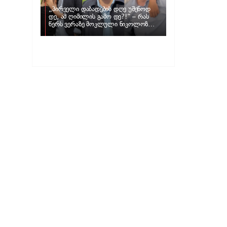
„პირველი დაბადების დღე უშენოდ
დე, ამ ღიმილის გამო დე?!“ – რას
წერს ვერაზე მოკლული ნიკოლოზ
ღუნაშვილის დედა