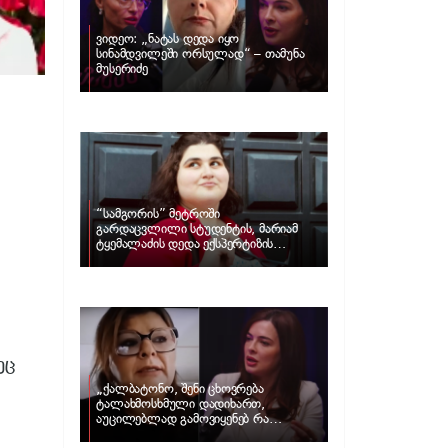
ვიდეო: „ნატას დედა იყო
სინამდვილეში ორსულად“ – თამუნა
მუსერიძე
“სამგორის” მეტროში
გარდაცვლილი სტუდენტის, მარიამ
ტყემალაძის დედა ექსპერტიზის
პასუხს აქვეყნებს – რა გახდა გოგონას
გარდაცვალების მიზეზი?
ეც
„ქალბატონო, შენი ცხოვრება
ტალახმოსხმული დადიხართ,
აუცილებლად გამოვიყენებ რა
ინფორმაციაც მაქვს“… – რა