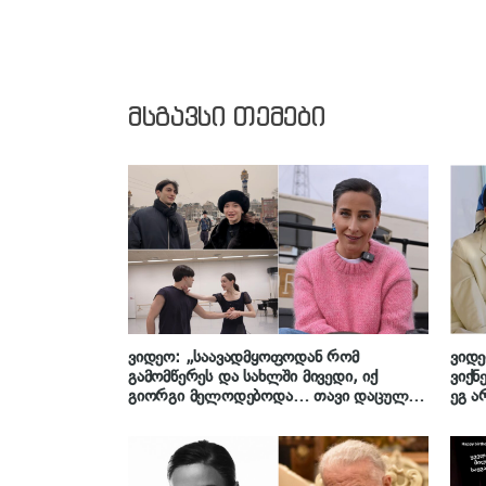
მსგავსი თემები
ვიდეო: „საავადმყოფოდან რომ
ვიდე
გამომწერეს და სახლში მივედი, იქ
ვიქნ
გიორგი მელოდებოდა… თავი დაცულად
ეგ ა
ვიგრძენი…“ – ორი ქართველი ბალეტის
შენგ
მოცეკვავე, რომელმაც ამსტერდამი
ცხოვ
დაიპყრო, ლელა მებურიშვილის
პოდკასტში