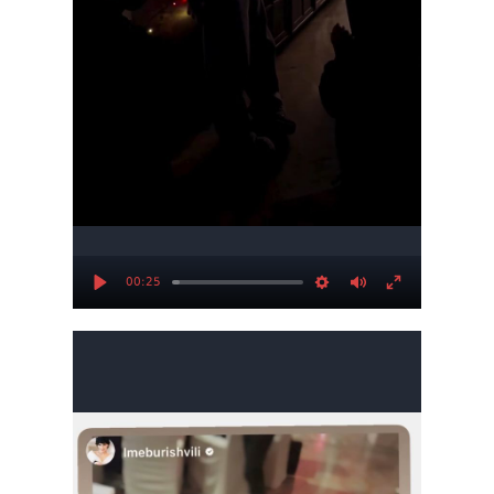
00:25
Play
Settings
Mute
Enter
fullscree