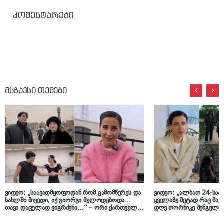
კომენტარები
მსგავსი თემები
ვიდეო: „საავადმყოფოდან რომ გამომწერეს და
ვიდეო: „ალბათ 24-საათ
სახლში მივედი, იქ გიორგი მელოდებოდა…
ყველაზე მეტად რაც მაკ
თავი დაცულად ვიგრძენი…“ – ორი ქართველი
დღე თორნიკე შენგელია
ბალეტის მოცეკვავე, რომელმაც ამსტერდამი
როგორია მისი ცხოვრებ
დაიპყრო, ლელა მებურიშვილის პოდკასტში