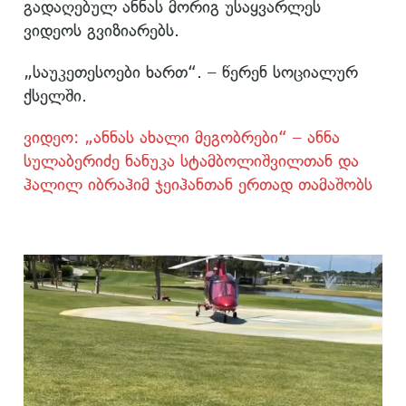
გადაღებულ ანნას მორიგ უსაყვარლეს
ვიდეოს გვიზიარებს.
„საუკეთესოები ხართ“. – წერენ სოციალურ
ქსელში.
ვიდეო: „ანნას ახალი მეგობრები“ – ანნა
სულაბერიძე ნანუკა სტამბოლიშვილთან და
ჰალილ იბრაჰიმ ჯეიჰანთან ერთად თამაშობს
ვიდეო
დამკვრელი