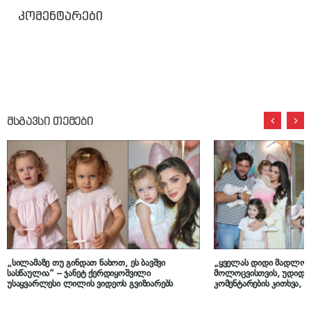
კომენტარები
მსგავსი თემები
„სილამაზე თუ გინდათ ნახოთ, ეს ბავშვი
„ყველას დიდი მადლობა
სასწაულია“ – ჯანეტ ქერდიყოშვილი
მოლოცვისთვის, უდიდესი
უსაყვარლესი ლილის ვიდეოს გვიზიარებს
კომენტარების კითხვა, 
სულაბერიძე ოჯახურ კად