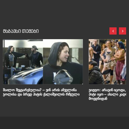
მსგავსი თემები
შაილო შეყვარებულია? – ვინ არის ანჯელინა
ვიდეო: არავინ იცოდა,
ჯოლისა და ბრედ პიტის ქალიშვილის რჩეული
პიტი იყო – ახალი კადრ
მოედნიდან