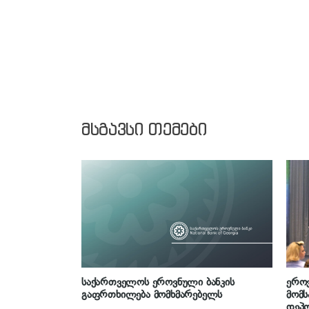
მსგავსი თემები
საქართველოს ეროვნული ბანკის
ეროვ
გაფრთხილება მომხმარებელს
მომს
დეპო