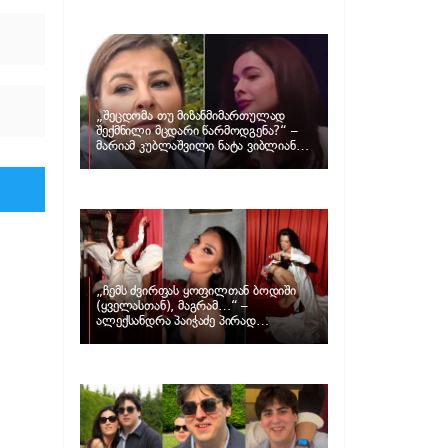
განცხადებას ავრცელებს ნატა
ვიბლიანი და როგორ პასუხობს მას
მარიამ კუბლაშვილი
„შეცდომა თუ მიზანმიმართულად
შექმნილი მცდარი წარმოდგენა?“ –
მარიამ კუბლაშვილი ნატა ვიბლიანის
საქმეზე ვიდეომიმართვას ავრცელებს
„ჩემს ძვირფას ყოფილთან ბოდიში
(ყველასთან), მაგრამ…“ –
ალექსანდრა პაიჭაძე პირად
ცხოვრებაზე