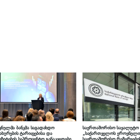
ნულმა ბანკმა საგადახდო
საერთაშორისო სავალუტო
ახურების ტარიფებისა და
„საქართველოს ეროვნული 
ზიტების საპროცენტო განაკვეთების
საერთაშორისო რეზერვები