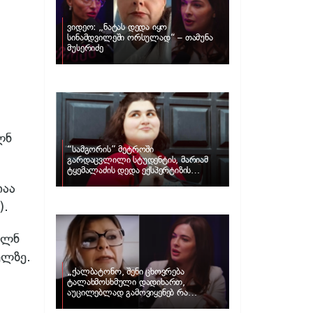
ვიდეო: „ნატას დედა იყო
სინამდვილეში ორსულად“ – თამუნა
მუსერიძე
ლნ
“სამგორის” მეტროში
გარდაცვლილი სტუდენტის, მარიამ
ტყემალაძის დედა ექსპერტიზის
პასუხს აქვეყნებს – რა გახდა გოგონას
იაა
გარდაცვალების მიზეზი?
).
მლნ
ელზე.
„ქალბატონო, შენი ცხოვრება
ტალახმოსხმული დადიხართ,
აუცილებლად გამოვიყენებ რა
ინფორმაციაც მაქვს“… – რა