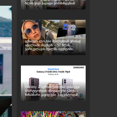
წლის ჯიჯი ჰადიდი ქორწინდებიან
ჯენიფერ ლოპესი შვილებთან ერთად
იტალიაში ისვენებს – 57 წლის
ვარსკვლავის შვილმა იდენტობა
შეიცვალა
Galaxy Z სერიის უახლესი დასაკეცი
სმარტფონების ინოვაციური ეპოქა –
წინასწარი გაყიდვები 3 აგვისტოდან
იწყება