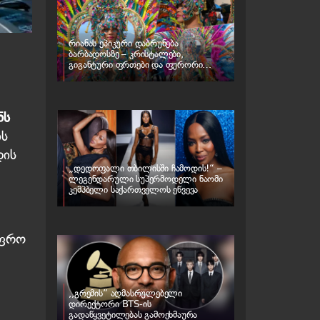
რიანას ეპიკური დაბრუნება
ბარბადოსზე – კრისტალები,
გიგანტური ფრთები და ფურორი
კარნავალზე
ნს
ის
დის
„დედოფალი თბილისში ჩამოდის!“ –
ლეგენდარული სუპერმოდელი ნაომი
კემპბელი საქართველოს ეწვევა
უფრო
,,გრემის” აღმასრულებელი
დირექტორი BTS-ის
გადაწყვეტილებას გამოეხმაურა