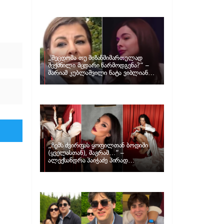
განცხადებას ავრცელებს ნატა
ვიბლიანი და როგორ პასუხობს მას
მარიამ კუბლაშვილი
„შეცდომა თუ მიზანმიმართულად
შექმნილი მცდარი წარმოდგენა?“ –
მარიამ კუბლაშვილი ნატა ვიბლიანის
საქმეზე ვიდეომიმართვას ავრცელებს
„ჩემს ძვირფას ყოფილთან ბოდიში
(ყველასთან), მაგრამ…“ –
ალექსანდრა პაიჭაძე პირად
ცხოვრებაზე