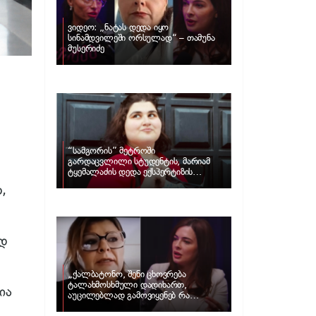
ვიდეო: „ნატას დედა იყო
სინამდვილეში ორსულად“ – თამუნა
მუსერიძე
“სამგორის” მეტროში
გარდაცვლილი სტუდენტის, მარიამ
ტყემალაძის დედა ექსპერტიზის
პასუხს აქვეყნებს – რა გახდა გოგონას
,
გარდაცვალების მიზეზი?
დ
„ქალბატონო, შენი ცხოვრება
ტალახმოსხმული დადიხართ,
ია
აუცილებლად გამოვიყენებ რა
ინფორმაციაც მაქვს“… – რა