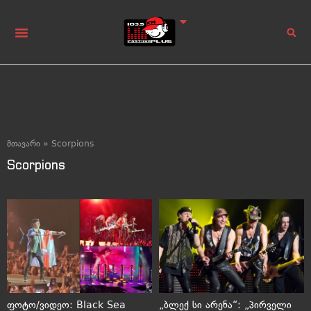
მთავარი
»
Scorpions
Scorpions
ფოტო/ვიდეო: Black Sea
„ბლექ სი არენა“: „პირველი