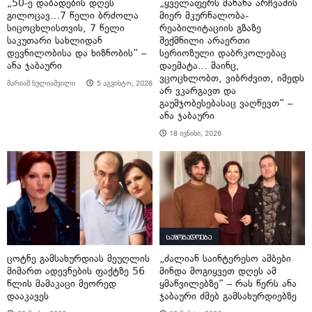
„50-ე დაბადების დღეს
„ყველაფერს მანანა არჩვაძის
გილოცავ…7 წელი ბრძოლა
მიერ მკურნალობა-
სიცოცხლისთვის, 7 წელი
რეაბილიტაციის გზაზე
საკუთარი სახლიდან
შექმნილი არაერთი
დევნილობისა და ხიზნობის“ –
სერიოზული დაბრკოლებაც
ანა ჯაბაური
დაემატა… მაინც,
ვცოცხლობთ, ვიბრძვით, იმედს
მარიამ ხულიაშვილი
5 აგვისტო, 2026
არ ვკარგავთ და
გაუმჯობესებასაც ვაღწევთ“ –
ანა ჯაბაური
18 ივნისი, 2026
საზოგადოება
ცოტნე გამსახურდიას მეუღლის
„ძალიან საინტერესო ამბები
მიმართ ადევნების ფაქტზე 56
მინდა მოგიყვეთ დღეს ამ
წლის მამაკაცი მეორედ
ყმაწვილებზე“ – რას წერს ანა
დააკავეს
ჯაბაური ძმებ გამსახურდიებზე