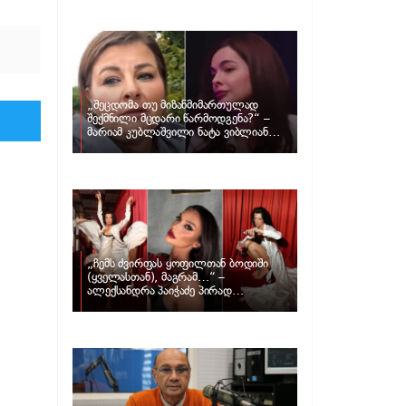
განცხადებას ავრცელებს ნატა
ვიბლიანი და როგორ პასუხობს მას
მარიამ კუბლაშვილი
„შეცდომა თუ მიზანმიმართულად
შექმნილი მცდარი წარმოდგენა?“ –
მარიამ კუბლაშვილი ნატა ვიბლიანის
საქმეზე ვიდეომიმართვას ავრცელებს
„ჩემს ძვირფას ყოფილთან ბოდიში
(ყველასთან), მაგრამ…“ –
ალექსანდრა პაიჭაძე პირად
ცხოვრებაზე