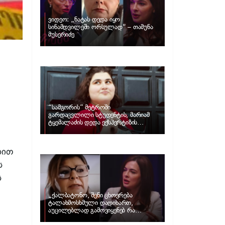
ვიდეო: „ნატას დედა იყო
სინამდვილეში ორსულად“ – თამუნა
მუსერიძე
“სამგორის” მეტროში
გარდაცვლილი სტუდენტის, მარიამ
ტყემალაძის დედა ექსპერტიზის
პასუხს აქვეყნებს – რა გახდა გოგონას
გარდაცვალების მიზეზი?
ბით
ს
ს
„ქალბატონო, შენი ცხოვრება
ტალახმოსხმული დადიხართ,
აუცილებლად გამოვიყენებ რა
.
ინფორმაციაც მაქვს“… – რა