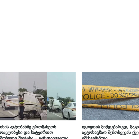
ისის ავტობანზე ერთმანეთს
იგოეთის მიმდებარედ, მაგ
ოავტობუსი და სატვირთო
ავტოსაგზაო შემთხვევას ქვ
მობილი შეეჯახა – გარდაიცვალა 1
ემსხვერპლა