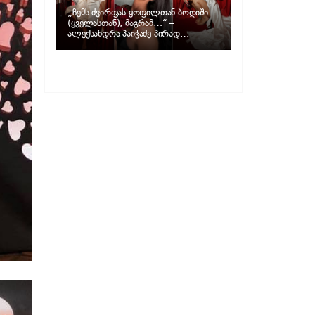
„ჩემს ძვირფას ყოფილთან ბოდიში
(ყველასთან), მაგრამ…“ –
ალექსანდრა პაიჭაძე პირად
ცხოვრებაზე