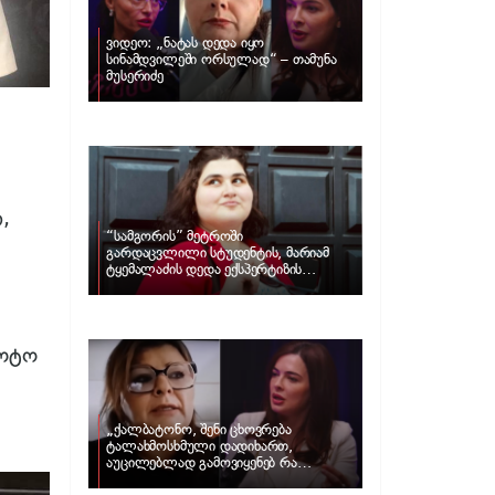
ვიდეო: „ნატას დედა იყო
სინამდვილეში ორსულად“ – თამუნა
მუსერიძე
,
“სამგორის” მეტროში
გარდაცვლილი სტუდენტის, მარიამ
ტყემალაძის დედა ექსპერტიზის
პასუხს აქვეყნებს – რა გახდა გოგონას
გარდაცვალების მიზეზი?
ფოტო
„ქალბატონო, შენი ცხოვრება
ტალახმოსხმული დადიხართ,
აუცილებლად გამოვიყენებ რა
ინფორმაციაც მაქვს“… – რა