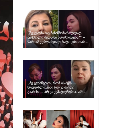
განცხადებას ავრცელებს ნატა
ვიბლიანი და როგორ პასუხობს მას
მარიამ კუბლაშვილი
„შეცდომა თუ მიზანმიმართულად
შექმნილი მცდარი წარმოდგენა?“ –
მარიამ კუბლაშვილი ნატა ვიბლიანის
საქმეზე ვიდეომიმართვას ავრცელებს
„მე გეუბნებით, რომ ის იყო
სრულწლოვანი როცა ბავშვი
გააჩინა… არ გაუუპატიურებია, არ
უძალადია და მსგავსი რამ არ
მომხდარა…“ – რას ამბობს
ადვოკატი, მარიამ კუბლაშვილი ნატა
ვიბლიანის საქმეზე