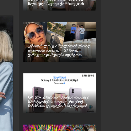
წლის ჯიჯი ჰადიდი ქორწინდებიან
ჯენიფერ ლოპესი შვილებთან ერთად
იტალიაში ისვენებს – 57 წლის
ვარსკვლავის შვილმა იდენტობა
შეიცვალა
Galaxy Z სერიის უახლესი დასაკეცი
სმარტფონების ინოვაციური ეპოქა –
წინასწარი გაყიდვები 3 აგვისტოდან
იწყება