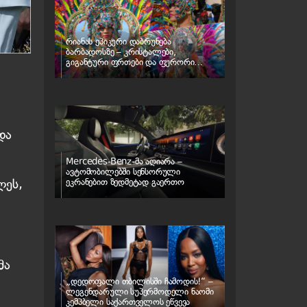
რიანას ეპიკური დაბრუნება
ბარბადოსზე – კრისტალები,
გიგანტური ფრთები და ფურორი
კარნავალზე
და
Mercedes-Benz-მა აღიარა –
ავტომობილებში სენსორული
ლეს,
ეკრანებით ზედმეტად გაერთო
მა
„დედოფალი თბილისში ჩამოდის!“ –
ლეგენდარული სუპერმოდელი ნაომი
კემპბელი საქართველოს ეწვევა