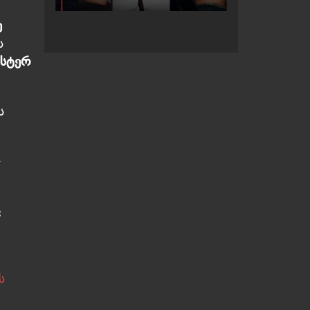
ე
ს
სტერ
ს
–
ც
ს