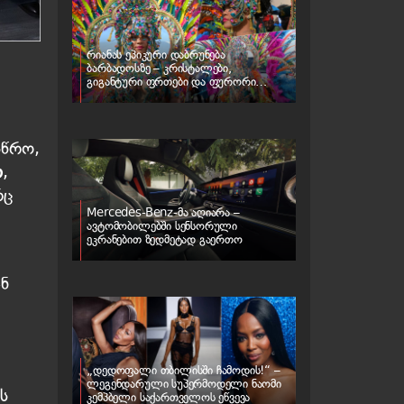
რიანას ეპიკური დაბრუნება
ბარბადოსზე – კრისტალები,
გიგანტური ფრთები და ფურორი
კარნავალზე
სწრო,
ი
,
რც
Mercedes-Benz-მა აღიარა –
ავტომობილებში სენსორული
ეკრანებით ზედმეტად გაერთო
ან
„დედოფალი თბილისში ჩამოდის!“ –
ლეგენდარული სუპერმოდელი ნაომი
ს
კემპბელი საქართველოს ეწვევა