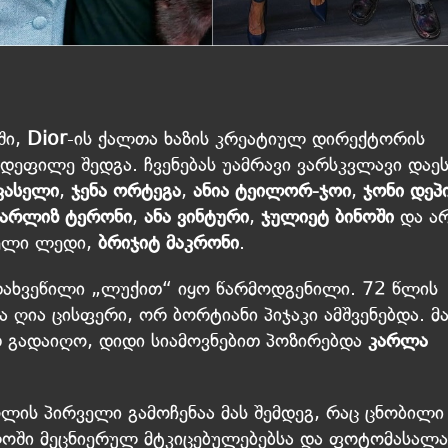
ში,
Dior
-ის ქალთა ხაზის კრეატიულ დირექტორის
დეფილე შედგა. ჩვენებას უამრავი ვარსკვლავი დაე
კასელი
,
ჯენა ორტეგა
,
ანია ტეილორ-ჯოი
,
ჯონი დეპ
შარლიზ ტერონი
,
ანა ვინტური
,
ჯულიეტ ბინოში
და ა
ველი ლედი,
ბრიჯიტ მაკრონი
.
დახვეწილი „ლუქით“ იყო წარმოდგენილი. 72 წლის
 ღია ცისფერი, ორ ბორტიანი პიჯაკი ამშვენებდა. მ
 გადაიღო, დიდი სიამოვნებით პოზირებდა
კარლა
ღლის პირველი გამოჩენაა მას შემდეგ, რაც ცნობილი
ლოში მეცნიერულ მტკიცებულებებსა და ფოტომასალა