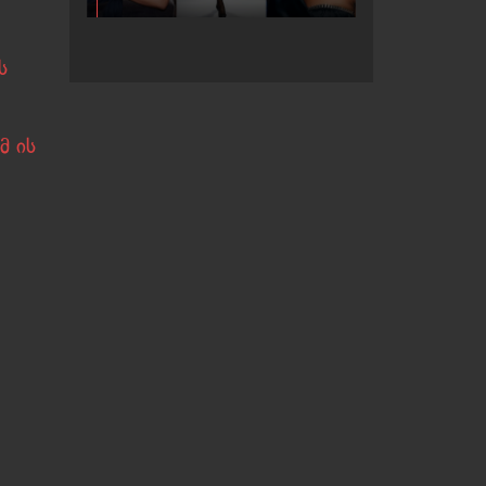
ს
მ ის