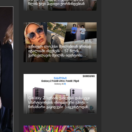
წლის ჯიჯი ჰადიდი ქორწინდებიან
ჯენიფერ ლოპესი შვილებთან ერთად
იტალიაში ისვენებს – 57 წლის
ვარსკვლავის შვილმა იდენტობა
შეიცვალა
Galaxy Z სერიის უახლესი დასაკეცი
სმარტფონების ინოვაციური ეპოქა –
წინასწარი გაყიდვები 3 აგვისტოდან
იწყება