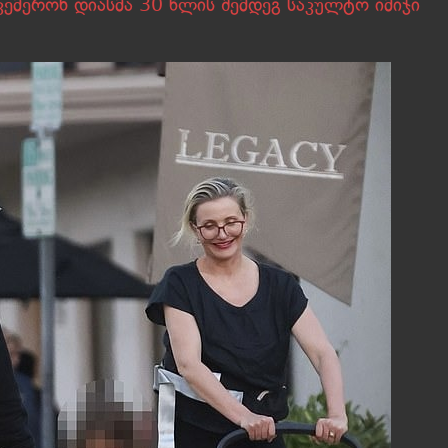
 კემერონ დიასმა 30 წლის შემდეგ საკულტო იმიჯი