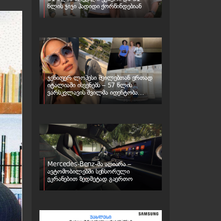
წლის ჯიჯი ჰადიდი ქორწინდებიან
ჯენიფერ ლოპესი შვილებთან ერთად
იტალიაში ისვენებს – 57 წლის
ვარსკვლავის შვილმა იდენტობა
შეიცვალა
Mercedes-Benz-მა აღიარა –
ავტომობილებში სენსორული
ეკრანებით ზედმეტად გაერთო