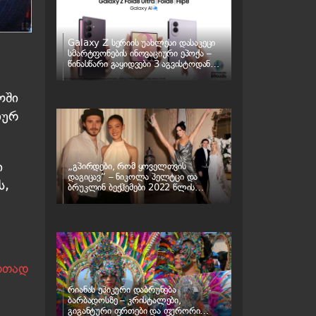
Galaxy Z სერიის უახლესი დასაკეცი
სმარტფონების ინოვაციური ეპოქა –
წინასწარი გაყიდვები 3 აგვისტოდან
იწყება
ოში
იურ
ი
„გპირდები, რომ ყოველთვის
დაგიცავ“ – ნიკოლა პელტცი და
ს,
ბრუკლინ ბექჰემები 2022 წლის
ქორწილს „ბათილად ცნობენ“ – რა
ხდება ბექჰემების ოჯახში
ერთად
რიანას ეპიკური დაბრუნება
ბარბადოსზე – კრისტალები,
გიგანტური ფრთები და ფურორი