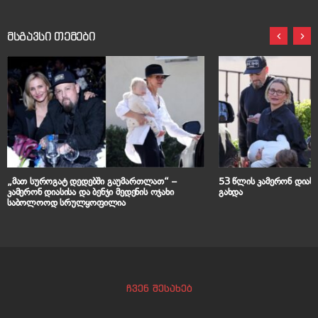
მსგავსი თემები
„მათ სუროგატ დედებში გაუმართლათ“ –
53 წლის კამერონ დიასი
კამერონ დიასისა და ბენჯი მედენის ოჯახი
გახდა
საბოლოოდ სრულყოფილია
ჩვენ შესახებ