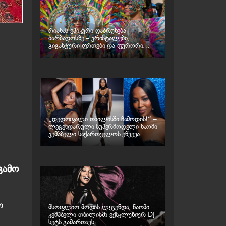
რიანას ეპიკური დაბრუნება
ბარბადოსზე – კრისტალები,
გიგანტური ფრთები და ფურორი
კარნავალზე
„დედოფალი თბილისში ჩამოდის!“ –
ლეგენდარული სუპერმოდელი ნაომი
კემპბელი საქართველოს ეწვევა
გამო
თ
მსოფლიო მოდის ლეგენდა, ნაომი
კემპბელი თბილისში ექსკლუზიურ DJ-
სეტს გამართავს