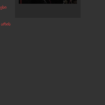
ესი
 არის