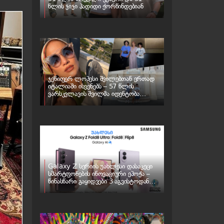
წლის ჯიჯი ჰადიდი ქორწინდებიან
ჯენიფერ ლოპესი შვილებთან ერთად
იტალიაში ისვენებს – 57 წლის
ვარსკვლავის შვილმა იდენტობა
შეიცვალა
Galaxy Z სერიის უახლესი დასაკეცი
სმარტფონების ინოვაციური ეპოქა –
წინასწარი გაყიდვები 3 აგვისტოდან
იწყება