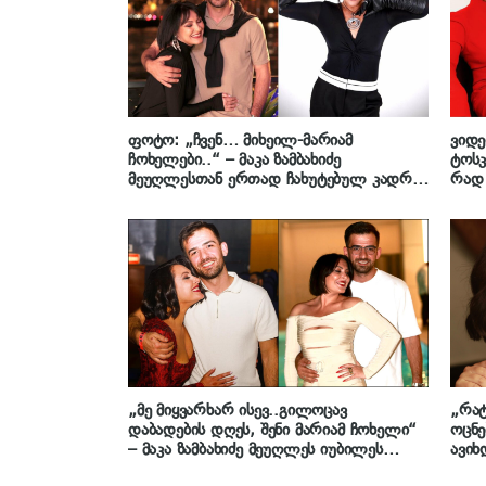
ფოტო: „ჩვენ… მიხეილ-მარიამ
ვიდე
ჩოხელები..“ – მაკა ზამბახიძე
ტოსკ
მეუღლესთან ერთად ჩახუტებულ კადრს
რად 
გვიზიარებს
ზამბ
სოფე
„მე მიყვარხარ ისევ..გილოცავ
„რატ
დაბადების დღეს, შენი მარიამ ჩოხელი“
ოცნე
– მაკა ზამბახიძე მეუღლეს იუბილეს
ავიხ
ულოცავს
გავა