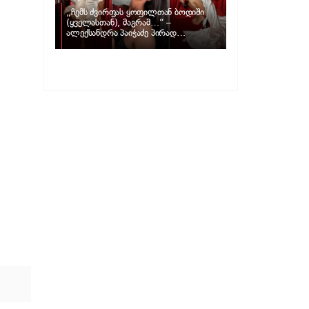
„ჩემს ძვირფას ყოფილთან ბოდიში
(ყველასთან), მაგრამ…“ –
ალექსანდრა პაიჭაძე პირად
ცხოვრებაზე