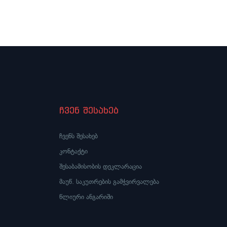
მილ
დურ
გახდ
ჩვენ შესახებ
ჩვენს შესახებ
კონტაქტი
შესაბამისობის დეკლარაცია
მაუწ. საკუთრების გამჭვირვალება
წლიური ანგარიში