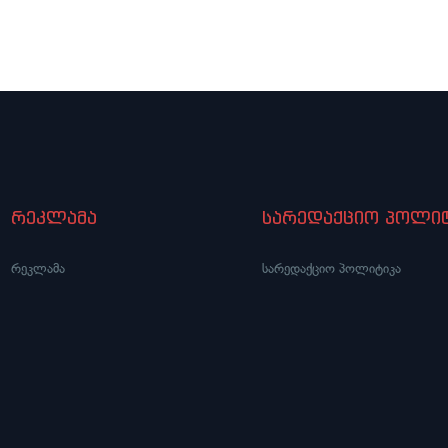
ოცვა იუბილარ რატი
ზამბახიძე
გლიშვილს, რომელიც 44 წლის
ა
რეკლამა
სარედაქციო პოლიტ
რეკლამა
სარედაქციო პოლიტიკა