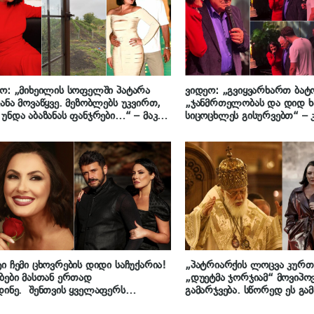
ო: „მიხეილის სოფელში პატარა
ვიდეო: „გვიყვარხართ ბატ
ანა მოვაწყვე. მეზობლებს უკვირთ,
„ჯანმრთელობას და დიდ ხ
უნდა აბაზანას ფანჯრები…“ – მაკა
სიცოცხლეს გისურვებთ“ –
ახიძე მეუღლესთან ერთად
ვაჟა დურგლიშვილი 78 წლ
ლში ცხოვრებას გეგმავს
ი ჩემი ცხოვრების დიდი საჩუქარია!
„პატრიარქის ლოცვა კურთხ
ბები მასთან ერთად
„დუეტმა ჯორჯიამ“ მოვიპო
დინე. შენთვის ყველაფერს
გამარჯვება. სწორედ ეს გა
კეთებ“- მაკა ზამბახიძის გულთბილი
გახდა ჩვენი ცხოვრების სი