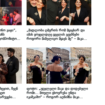
ონო ვაჟა“,
„მადლობა ღმერთს რომ მყავხარ და
ანს
ამას ყოველდღე ყველას ვეუბნები
 კომპოზიტორი
როგორი მამულიკო მყავს მე“ – მაკა
ის გახდა
ზამბახიძე კახი მამულაშვილს დაბადების
დღეს ულოცავს
ევით, ჩვენ
ფოტო: „უცვლელი მაკა და დიდებული
ვეთ
რომი… მთელი ცხოვრება უნდა
მარჯვება
იკაშკაშო“ – როგორ აღნიშნა მაკა
მბოლო“ – მაკა
ზამბახიძემ 43 წლის იუბილე იტალიაში