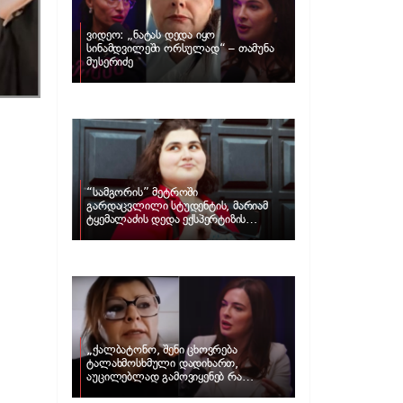
ვიდეო: „ნატას დედა იყო
სინამდვილეში ორსულად“ – თამუნა
მუსერიძე
“სამგორის” მეტროში
გარდაცვლილი სტუდენტის, მარიამ
ტყემალაძის დედა ექსპერტიზის
პასუხს აქვეყნებს – რა გახდა გოგონას
გარდაცვალების მიზეზი?
„ქალბატონო, შენი ცხოვრება
ტალახმოსხმული დადიხართ,
აუცილებლად გამოვიყენებ რა
ინფორმაციაც მაქვს“… – რა