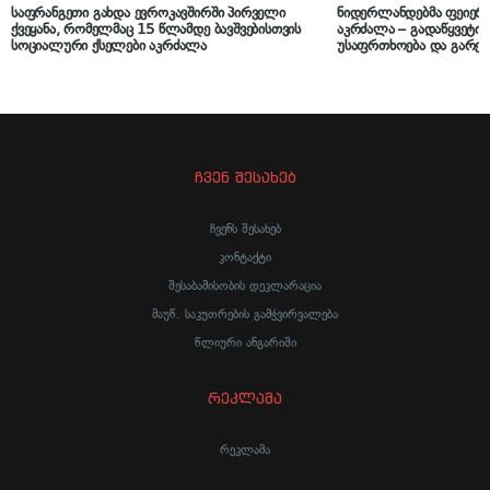
საფრანგეთი გახდა ევროკავშირში პირველი
ნიდერლანდებმა ფეიერ
ქვეყანა, რომელმაც 15 წლამდე ბავშვებისთვის
აკრძალა – გადაწყვეტილ
სოციალური ქსელები აკრძალა
უსაფრთხოება და გარემ
ჩვენ შესახებ
ჩვენს შესახებ
კონტაქტი
შესაბამისობის დეკლარაცია
მაუწ. საკუთრების გამჭვირვალება
წლიური ანგარიში
რეკლამა
რეკლამა