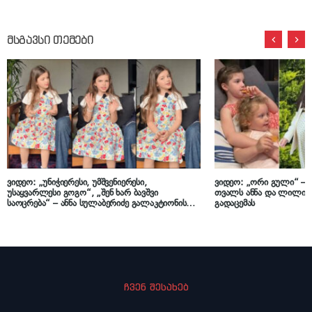
მსგავსი თემები
ვიდეო: „უნიჭიერესი, უმშვენიერესი,
ვიდეო: „ორი გული“ – 
უსაყვარლესი გოგო“, „შენ ხარ ბავშვი
თვალს ანნა და ლილი ჯ
საოცრება“ – ანნა სულაბერიძე გალაკტიონის
გადაცემას
ლექსს კითხულობს
ჩვენ შესახებ