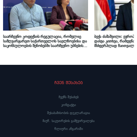
საარჩევნო კოდექსის რეგულაცია, რომელიც
ბექა ძამაშვილი: ევრო
საზღვარგარეთ საქართველოს საელჩოებისა და
დასვა კითხვა, რამდენად
საკონსულოების შენობებში საარჩევნო უბნების
მსხვერპლად ჩაითვალონ
გახსნას კრძალავს, საია-მ საკონსტიტუციო
„უცხოეთის აგენტების რ
სასამართლოში გაასაჩივრა
სარჩელი დაუშვებლადა
ჩვენ შესახებ
ჩვენს შესახებ
კონტაქტი
შესაბამისობის დეკლარაცია
მაუწ. საკუთრების გამჭვირვალება
წლიური ანგარიში