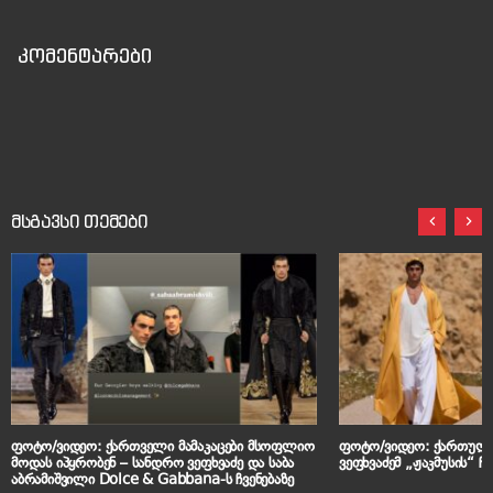
კომენტარები
მსგავსი თემები
ფოტო/ვიდეო: ქართველი მამაკაცები მსოფლიო
ფოტო/ვიდეო: ქართული
მოდას იპყრობენ – სანდრო ვეფხვაძე და საბა
ვეფხვაძემ „ჟაკმუსის“ ჩ
აბრამიშვილი Dolce & Gabbana-ს ჩვენებაზე