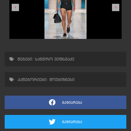
ტეგები:
სანდრო ვეფხვაძე
კატეგორიები:
შოუბიზნესი
გაზიარება
გაზიარება