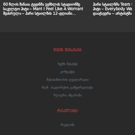
60 წლის შანაია ტვეინმა უემბლის სტადიონზე
ჰარი სტაილზმა Tears f
საკულტო ჰიტი – Man! I Feel Like A Woman!
ჰიტი – Everybody Want
შეასრულა – ჰარი სტაილზის 12-დღიანი
დააქავერა – არტისტმა 
კონცერტების სერია ლონდონში
Lounge-ში პერფორმანს
გრანდიოზულად დაიწყო
ჩვენ შესახებ
ჩვენს შესახებ
კონტაქტი
შესაბამისობის დეკლარაცია
მაუწ. საკუთრების გამჭვირვალება
წლიური ანგარიში
რეკლამა
რეკლამა