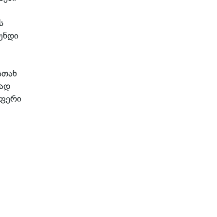
ს
უნდი
სთან
ლად
აფერი