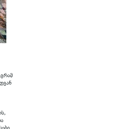
აგრამ
ადგან
ის,
და
სები