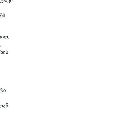
ძლივი
რს
ბით,
,
ზის
რი
თან