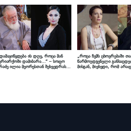
ნება, რომ მთავარი სიყვარულია…“
გორ გააოგნა მაკა ჩიჩუა
რთველოს პატრიარქმა, ილია
რემ
დამავიწყდება ის დღე, როცა მან
„როცა ჩემს ცხოვრებაში თა
ტრიარქოში დამიბარა…“ – სოფო
წარმოუდგენელი განსაცდე
რაძე ილია მეორესთან შეხვედრას
მისგან, მივხვდი, რომ არა
ტუნას“ ეთერში იხსენებს
სრულდება..მითხრა, ავე მ
და მინდა მოგასმენინოო“ –
ნატო მეტონიძემ „ფორტუნა
პატრიარქზე