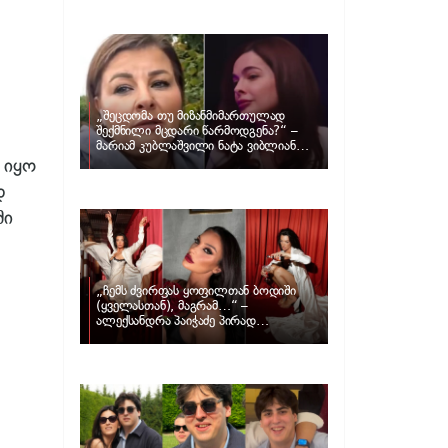
განცხადებას ავრცელებს ნატა
ვიბლიანი და როგორ პასუხობს მას
მარიამ კუბლაშვილი
„შეცდომა თუ მიზანმიმართულად
შექმნილი მცდარი წარმოდგენა?“ –
მარიამ კუბლაშვილი ნატა ვიბლიანის
საქმეზე ვიდეომიმართვას ავრცელებს
 იყო
დ
ში
„ჩემს ძვირფას ყოფილთან ბოდიში
(ყველასთან), მაგრამ…“ –
ალექსანდრა პაიჭაძე პირად
ცხოვრებაზე