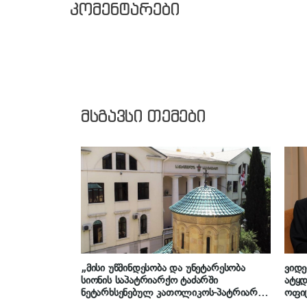
კომენტარები
მსგავსი თემები
„მისი უწმინდესობა და უნეტარესობა
ვიდე
სიონის საპატრიარქო ტაძარში
ატყდ
ნეტარხსენებულ კათოლიკოს-პატრიარქ
ოფი
ილია II-ის სულის მოსახსენიებელ
პატრ