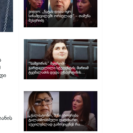
ვიდეო: „ნატას დედა იყო
სინამდვილეში ორსულად“ – თამუნა
მუსერიძე
ს
“სამგორის” მეტროში
მ
გარდაცვლილი სტუდენტის, მარიამ
ტყემალაძის დედა ექსპერტიზის
იდი
პასუხს აქვეყნებს – რა გახდა გოგონას
გარდაცვალების მიზეზი?
„ქალბატონო, შენი ცხოვრება
ანის
ტალახმოსხმული დადიხართ,
აუცილებლად გამოვიყენებ რა
ინფორმაციაც მაქვს“… – რა