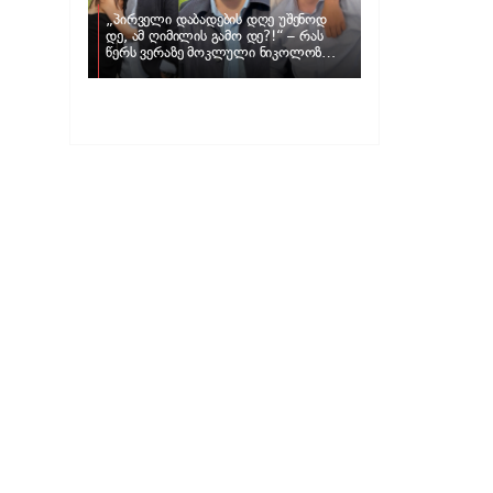
„პირველი დაბადების დღე უშენოდ
დე, ამ ღიმილის გამო დე?!“ – რას
წერს ვერაზე მოკლული ნიკოლოზ
ღუნაშვილის დედა