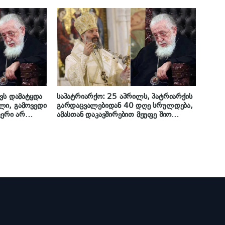
წლის შემდეგ დაიბადა გიორგი…“ – რა
გაიხსენა ილია II დაცვის უფროსმა, ვანო
კობაიძემ „იმედის“ ეთერში
ვს დამატყდა
საპატრიარქო: 25 აპრილს, პატრიარქის
ლი, გამოვედი
გარდაცვალებიდან 40 დღე სრულდება,
ფერი არ
ამასთან დაკავშირებით მეუფე შიო
არია დავწერე
სიონის საპატრიარქო ტაძარში
 რა გაიხსენა
მღვდელმთავრებთან ერთად წირვას
ს“ ეთერში
აღავლენს