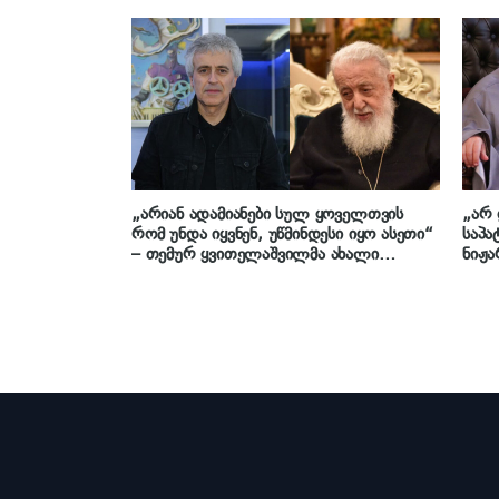
პანაშვიდს გადაიხდის“ – საქართველოს
მეუბ
საპატრიარქო ინფორმაციას ავრცელებს
– რო
საქა
მეო
„არიან ადამიანები სულ ყოველთვის
„არ 
რომ უნდა იყვნენ, უწმინდესი იყო ასეთი“
საპა
– თემურ ყვითელაშვილმა ახალი
ნიჟა
სიმღერა ილია II-ის ხსოვნას მიუძღვნა:
„ფორ
პრემიერა „არ დაიდარდოს“ ეთერში