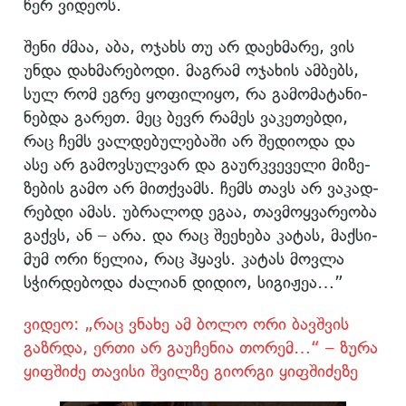
წერ ვი­დე­ოს.
შენი ძმაა, აბა, ოჯახს თუ არ და­ეხ­მა­რე, ვის
უნდა დახ­მა­რე­ბო­დი. მაგ­რამ ოჯა­ხის ამ­ბებს,
სულ რომ ეგრე ყო­ფი­ლი­ყო, რა გა­მო­მა­ტა­ნი­
ნებ­და გა­რეთ. მეც ბევრ რა­მეს ვა­კე­თებ­დი,
რაც ჩემს ვალ­დე­ბუ­ლე­ბა­ში არ შე­დი­ო­და და
ასე არ გა­მოვ­სულ­ვარ და გა­ურ­კვე­ვე­ლი მი­ზე­
ზე­ბის გამო არ მით­ქვამს. ჩემს თავს არ ვა­კად­
რებ­დი ამას. უბ­რა­ლოდ ეგაა, თავ­მოყ­ვა­რე­ო­ბა
გაქვს, ან – არა. და რაც შე­ე­ხე­ბა კა­ტას, მაქ­სი­
მუმ ორი წე­ლია, რაც ჰყავს. კა­ტას მოვ­ლა
სჭირ­დე­ბო­და ძა­ლი­ან დი­დიო, სი­გი­ჟეა…”
ვიდეო: „რაც ვნახე ამ ბოლო ორი ბავშვის
გაზრდა, ერთი არ გაუჩენია თორემ…“ – ზურა
ყიფშიძე თავისი შვილზე გიორგი ყიფშიძეზე