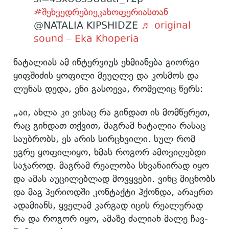
#შეხვედრებიეკახოფერიასთან
@NATALIA KIPSHIDZE
♬ original
sound – Eka Khoperia
ნატალიას ამ ინტერვიუს ეხმიანება გიორგი
ყიფშიძის ყოფილი მეუღლე და კოსმოს და
ლუნას დედა, ენი გასოევა, რომელიც წერს:
„აი, ახლა კი ვი­საც რა გინ­დათ ის მომ­წე­რეთ,
რაც გინ­დათ თქვით, მაგ­რამ ნა­ტა­ლია რა­საც
სა­უბ­რობს, ეს არის სირ­ცხვი­ლი. სულ რომ
ეგრე ყო­ფი­ლი­ყო, ხმას რო­გორ ამო­ვი­ღებ­დი
სა­ჯა­როდ. მაგ­რამ რე­ა­ლო­ბა სხვა­ნა­ი­რად იყო
და ამას აუ­ცი­ლებ­ლად მოვ­ყვე­ბი. ვინც მიც­ნობს
და მაგ პე­რი­ოდ­ში კონ­ტაქ­ტი ჰქონ­და, არა­ერთ
ადა­მი­ანს, ყვე­ლამ კარ­გად იცის რე­ა­ლუ­რად
რა და რო­გორ იყო, ამა­ზე ძა­ლი­ან მალე ჩავ­