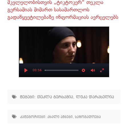
მკვლელობისთვის „ტიკტოკერ“ თეკლა
გერსამიას მიმართ სასამართლოს
გადაწყვეტილებაზე ინფორმაციას ავრცელებს
00:56
Play
Settings
Mute
Enter
fullscree
ტეგები:
თეკლა გერსამია
,
ლუკა დარასელია
კატეგორიები:
ახალი ამბები
,
საზოგადოება