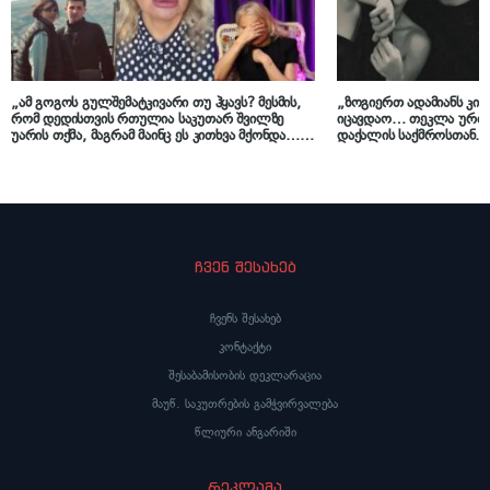
„ამ გოგოს გულშემატკივარი თუ ჰყავს? მესმის,
„ზოგიერთ ადამიანს კითხ
რომ დედისთვის რთულია საკუთარ შვილზე
იცავდაო… თეკლა ურთ
უარის თქმა, მაგრამ მაინც ეს კითხვა მქონდა…“
დაქალის საქმროსთან… 
– ნანუკა ჟორჟოლიანი მოკლული ლუკა
ჰქონია მიმოწერა, ალბ
დარასელიას დედასთან ინტერვიუს ეხმაურება
რას ჰყვება თეკლა გერ
ლუკა დარასელიას დედ
ჩვენ შესახებ
ჩვენს შესახებ
კონტაქტი
შესაბამისობის დეკლარაცია
მაუწ. საკუთრების გამჭვირვალება
წლიური ანგარიში
რეკლამა