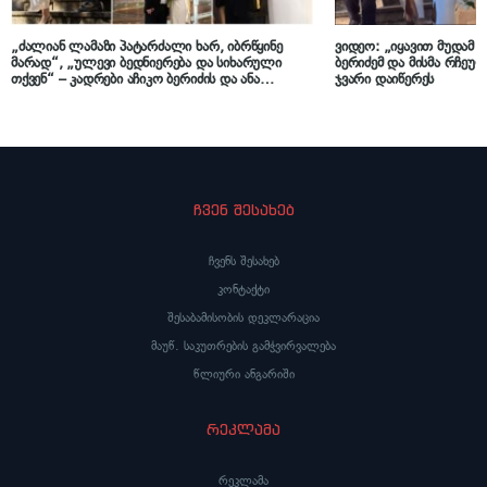
„ძალიან ლამაზი პატარძალი ხარ, იბრწყინე
ვიდეო: „იყავით მუდამ ბ
მარად“, „ულევი ბედნიერება და სიხარული
ბერიძემ და მისმა რჩეულ
თქვენ“ – კადრები აჩიკო ბერიძის და ანა
ჯვარი დაიწერეს
შამილაძის ქორწილიდან
ჩვენ შესახებ
ჩვენს შესახებ
კონტაქტი
შესაბამისობის დეკლარაცია
მაუწ. საკუთრების გამჭვირვალება
წლიური ანგარიში
რეკლამა
რეკლამა