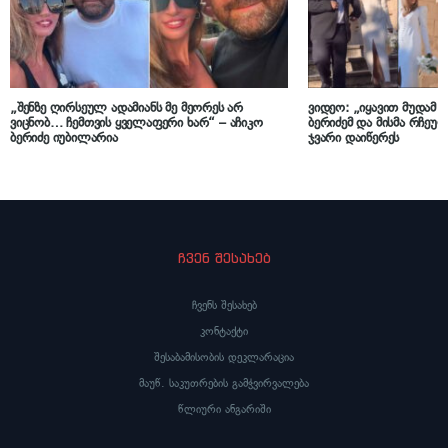
„შენზე ღირსეულ ადამიანს მე მეორეს არ
ვიდეო: „იყავით მუდამ ბ
ვიცნობ… ჩემთვის ყველაფერი ხარ“ – აჩიკო
ბერიძემ და მისმა რჩეულ
ბერიძე იუბილარია
ჯვარი დაიწერეს
ჩვენ შესახებ
ჩვენს შესახებ
კონტაქტი
შესაბამისობის დეკლარაცია
მაუწ. საკუთრების გამჭვირვალება
წლიური ანგარიში