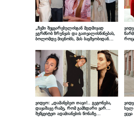
„ჩემი შეყვარებულისგან მუდმივად
ვიდე
ვგრძნობ ზრუნვას და გათვალისწინებას,
წარმ
ბოლომდე მიცნობს, მას ბავშვობიდან
როცა
ვიცნობ“- რას ამბობს ევა ბარბაქაძე
და ჯ
პირად ცხოვრებაზე
წარმ
ვიდეო: „დამანებეთ თავი!.. გეგონება,
ვიდე
დავაშავე რამე, რომ გამხდარი ვარ…
სულ 
შეწყვიტეთ ადამიანების წონაზე
ეცვა
საუბარი!..“ – რამ გააღიზიანა რუსკა
ბები
მაყაშვილი