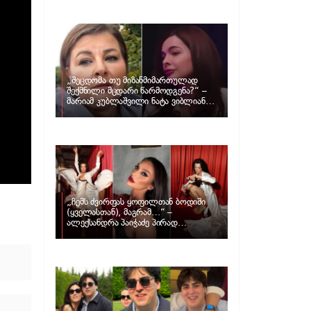
განცხადებას ავრცელებს ნატა
ვიბლიანი და როგორ პასუხობს მას
მარიამ კუბლაშვილი
„შეცდომა თუ მიზანმიმართულად
შექმნილი მცდარი წარმოდგენა?“ –
მარიამ კუბლაშვილი ნატა ვიბლიანის
საქმეზე ვიდეომიმართვას ავრცელებს
„ჩემს ძვირფას ყოფილთან ბოდიში
(ყველასთან), მაგრამ…“ –
ალექსანდრა პაიჭაძე პირად
ცხოვრებაზე