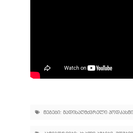
ტეგები:
მადისაღმძვრელი პოდკასტ