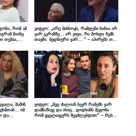
გონა, რომ ამ
ვიდეო: „არც მახსოვს, რამდენი ხანია არ
აგრამ მაინც
ვარ ეკრანზე… არ ვიცი, რა მოხდა ჩემს
ი თემაა,
თავში. ბედნიერი ვარ… “ – აპირებს თუ
ნერვებს
არა ნანიკო ხაზარაძე ტელევიზიაში
ილი
დაბრუნებას
ვალა, მაშინ
ვიდეო: „მეც ძალიან ბევრ რამეში ვარ
ექიმთან… იმ
დამნაშავე და ისიც…დიდხანს მეგონა
ო და
რომ ყველაფერს შევძლებდით“ – რუსკა
ჭირდეს…“ –
მაყაშვილი ყოფილ მეუღლეზე
ბ ზუზუ
 იხსენებს