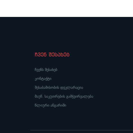
ჩვენ შესახებ
ჩვენს შესახებ
კონტაქტი
შესაბამისობის დეკლარაცია
მაუწ. საკუთრების გამჭვირვალება
წლიური ანგარიში