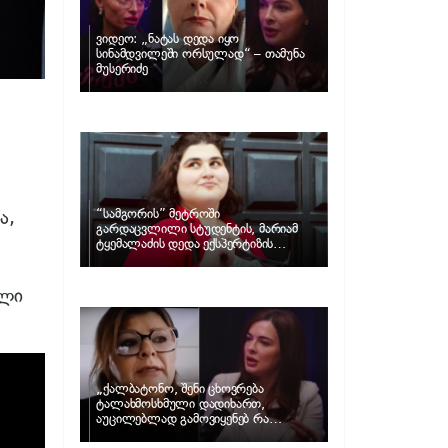
ვიდეო: „ნატას დედა იყო
სინამდვილეში ორსულად“ – თამუნა
მუსერიძე
ა,
“სამგორის” მეტროში
გარდაცვლილი სტუდენტის, მარიამ
ტყემალაძის დედა ექსპერტიზის
პასუხს აქვეყნებს – რა გახდა გოგონას
გარდაცვალების მიზეზი?
ული
„ქალბატონო, შენი ცხოვრება
ტალახმოსხმული დადიხართ,
აუცილებლად გამოვიყენებ რა
ინფორმაციაც მაქვს“… – რა