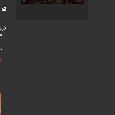
ეხვევა
 ამ
ხებ
ი
.
ე