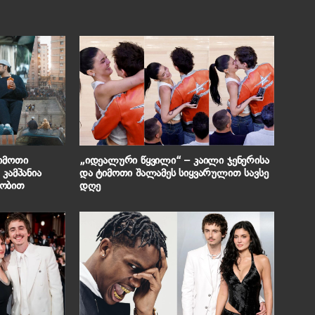
ტიმოთი
„იდეალური წყვილი“ – კაილი ჯენერისა
კამპანია
და ტიმოთი შალამეს სიყვარულით სავსე
ლობით
დღე