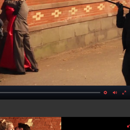
Settings
Mute
E
fu