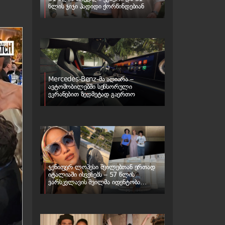
წლის ჯიჯი ჰადიდი ქორწინდებიან
Mercedes-Benz-მა აღიარა –
ავტომობილებში სენსორული
ეკრანებით ზედმეტად გაერთო
ჯენიფერ ლოპესი შვილებთან ერთად
იტალიაში ისვენებს – 57 წლის
ვარსკვლავის შვილმა იდენტობა
შეიცვალა