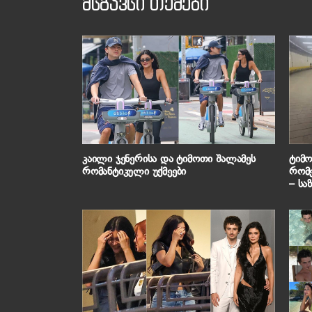
მსგავსი თემები
კაილი ჯენერისა და ტიმოთი შალამეს
ტიმო
რომანტიკული უქმეები
რომე
– საზოგადოება კაილი ჯენერის რეაქციას
განი