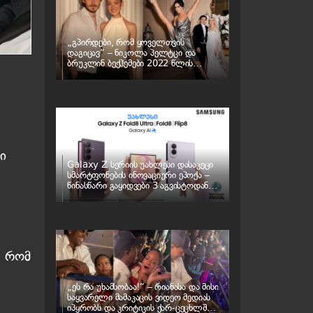
„გპირდები, რომ ყოველთვის
დაგიცავ“ – ნიკოლა პელტცი და
ბრუკლინ ბექჰემები 2022 წლის
ქორწილს „ბათილად ცნობენ“ – რა
ხდება ბექჰემების ოჯახში
ი
Galaxy Z სერიის უახლესი დასაკეცი
სმარტფონების ინოვაციური ეპოქა –
წინასწარი გაყიდვები 3 აგვისტოდან
იწყება
, რომ
„ეს რა უხამსობაა!“ – რიანასა და მისი
საყვარელი მამაკაცის ვიდეო მედიას
იპყრობს და კრიტიკის ქარ-ცეცხლში