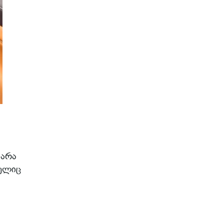
 არა
ელიც