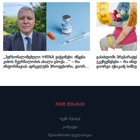
„პერსონალიზებული mRNA ვაქცინები: იწყება
გასახდომი პრეპარატებ
კიბოს მკურნალობის ახალი ეპოქა…“ – რა
უკუჩვენებები – რა ინფ
ინფორმაციას ავრცელებს პროფესორი, გიორგი
გიორგი ფხაკაძე სიმსუქ
ფხაკაძე
მედიკამენტებზე
ჩვენ შესახებ
ჩვენს შესახებ
კონტაქტი
შესაბამისობის დეკლარაცია