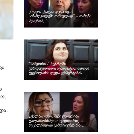
ვიდეო: „ნატას დედა იყო
სინამდვილეში ორსულად“ – თამუნა
მუსერიძე
“სამგორის” მეტროში
ცა
გარდაცვლილი სტუდენტის, მარიამ
ტყემალაძის დედა ექსპერტიზის
პასუხს აქვეყნებს – რა გახდა გოგონას
გარდაცვალების მიზეზი?
ა
მო.
და.
„ქალბატონო, შენი ცხოვრება
ტალახმოსხმული დადიხართ,
აუცილებლად გამოვიყენებ რა
ინფორმაციაც მაქვს“… – რა